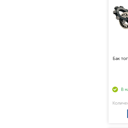
Бак то
Количе