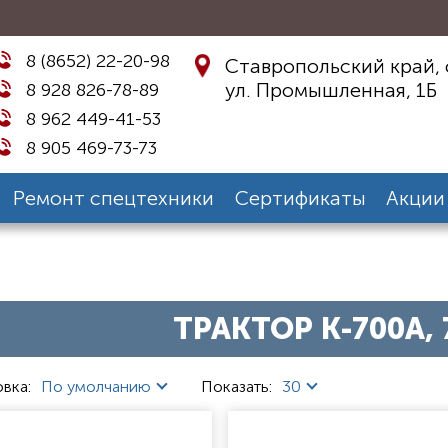
8 (8652) 22-20-98
Ставропольский край, 
ул. Промышленная, 1Б
8 928 826-78-89
8 962 449-41-53
8 905 469-73-73
Ремонт спецтехники
Сертификаты
Акции
ТРАКТОР К-700А, 
вка:
По умолчанию
Показать:
30