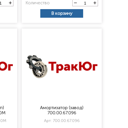
Количество
В корзину
п)
Амортизатор (завод)
20М
700.00.67.096
20М
Арт:
700.00.67.096