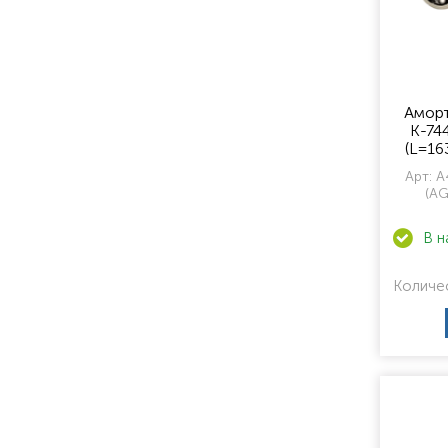
Аморт
К-744
(L=16
1632-0
Арт:
А
(AG
Количе