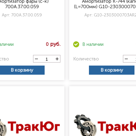
ортизатор фары (с-к)
Амортизатор К-744 (кап
700А.37.00.059
(L=700мм) G10-23030007
Арт:
700А.37.00.059
Арт:
G10-2303000703AR
0
ство
Количество
В корзину
В корзину