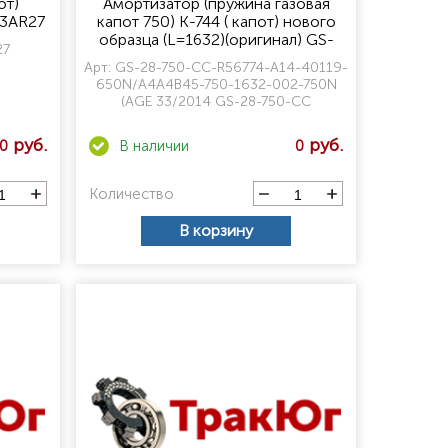
от)
Амортизатор (пружина газовая
03AR27
капот 750) К-744 ( капот) нового
образца (L=1632)(оригинал) GS-
27
28-750-CC-R56774-A14-40119-
Арт:
GS-28-750-CC-R56774-A14-40119-
650N/А4А4В45-750-1632-002-
650N/А4А4В45-750-1632-002-750N
750N (AGE 33/2014 GS-28-750-
(AGE 33/2014 GS-28-750-CC
CC
0
0
Количество
В корзину