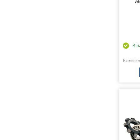
Ам
Количе