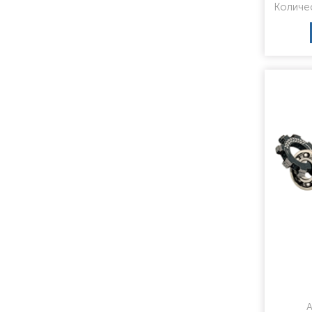
Количе
А