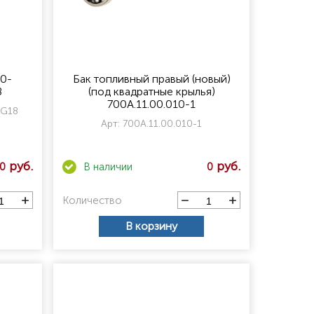
10-
Бак топливный правый (новый)
8
(под квадратные крылья)
700А.11.00.010-1
WG18
Арт:
700А.11.00.010-1
0
0
Количество
В корзину