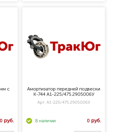
мм с
Амортизатор передней подвески
К-744 А1-225/475.2905006У
Арт:
А1-225/475.2905006У
0
0