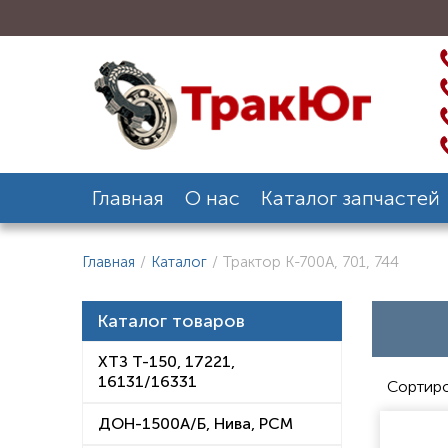
Главная
О нас
Каталог запчастей
Главная
/
Каталог
/
Трактор К-700А, 701, 744
Каталог товаров
ХТЗ Т-150, 17221,
16131/16331
Сортиро
ДОН-1500А/Б, Нива, РСМ