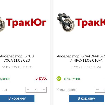
Акселератор К-700
Акселератор К-744 744Р.67.
700А.11.08.020
744РС-11.08.010-4
Арт:
700А.11.08.020
Арт:
744Р.67.50.120
0
ство
Количество
В корзину
В корзину