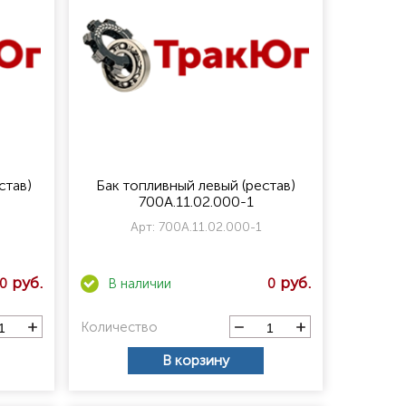
став)
Бак топливный левый (рестав)
700А.11.02.000-1
Арт:
700А.11.02.000-1
0
0
Количество
В корзину