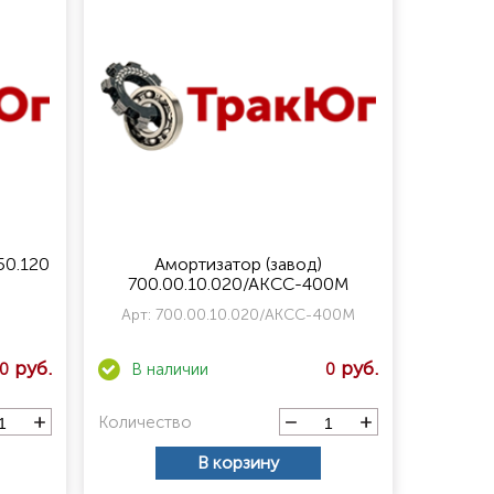
50.120
Амортизатор (завод)
700.00.10.020/АКСС-400М
Арт:
700.00.10.020/АКСС-400М
0
0
Количество
В корзину