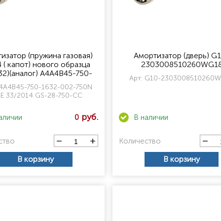
изатор (пружина газовая)
Амортизатор (дверь) G
 ( капот) нового образца
2303008510260WG1
32)(аналог) А4А4В45-750-
Арт:
G10-2303008510260
02-750N (AGE 33/2014 GS-
4А4В45-750-1632-002-750N
28-750-CC
E 33/2014 GS-28-750-CC
0
ство
Количество
В корзину
В корзину