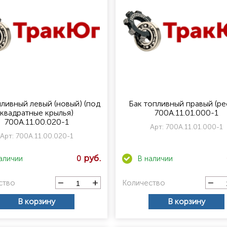
пливный левый (новый) (под
Бак топливный правый (ре
квадратные крылья)
700А.11.01.000-1
700А.11.00.020-1
Арт:
700А.11.01.000-1
Арт:
700А.11.00.020-1
0
ство
Количество
В корзину
В корзину