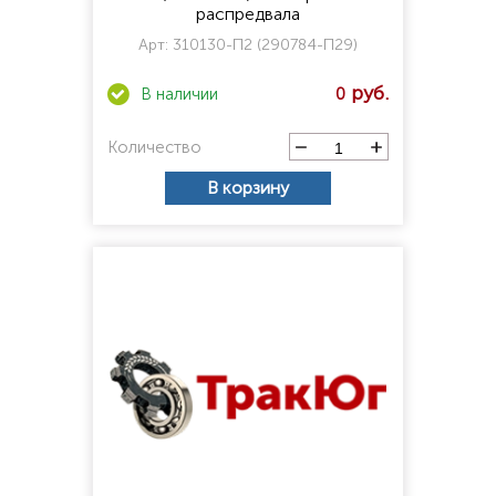
распредвала
Арт:
310130-П2 (290784-П29)
0
Количество
В корзину