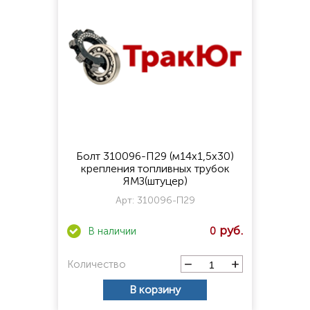
Болт 310096-П29 (м14х1,5х30)
крепления топливных трубок
ЯМЗ(штуцер)
Арт:
310096-П29
0
Количество
В корзину