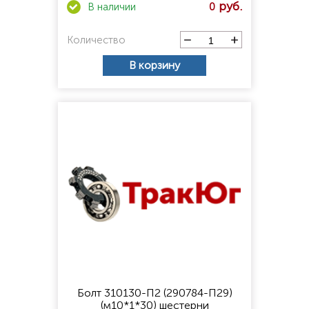
0
Количество
В корзину
Болт 310130-П2 (290784-П29)
(м10*1*30) шестерни