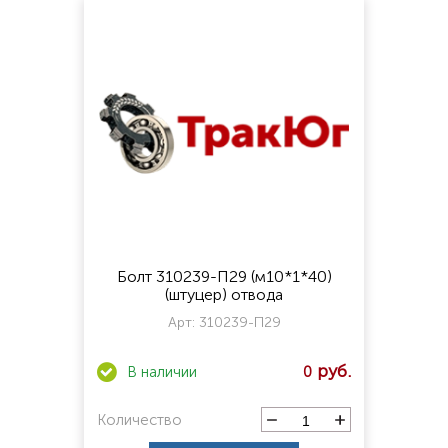
Болт 310239-П29 (м10*1*40)
(штуцер) отвода
Арт:
310239-П29
0
Количество