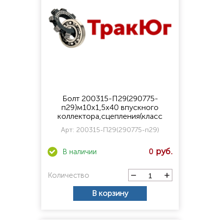
Болт 200315-П29(290775-
п29)м10х1,5х40 впускного
коллектора,сцепления(класс
прочност 8.8)
Арт:
200315-П29(290775-п29)
0
Количество
В корзину