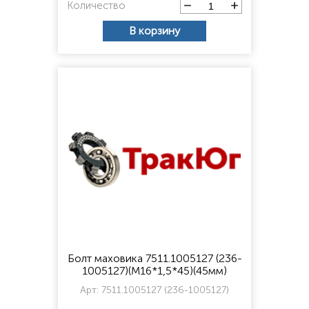
Количество
В корзину
Болт маховика 7511.1005127 (236-
1005127)(М16*1,5*45)(45мм)
Арт:
7511.1005127 (236-1005127)