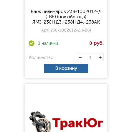
Блок цилиндров 238-1002012-Д
(-В6) (нов.образца)
ЯМЗ-238НД3,-238НД4,-238АК
Арт:
238-1002012-Д (-В6)
0
Количество
В корзину