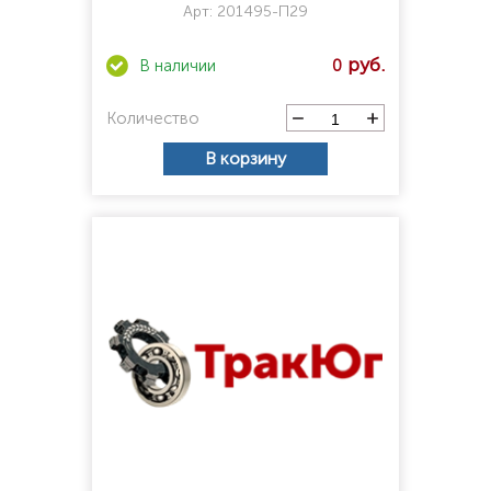
Арт:
201495-П29
0
Количество
В корзину