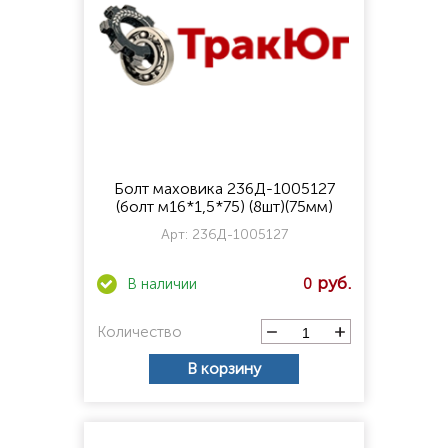
Болт маховика 236Д-1005127
(болт м16*1,5*75) (8шт)(75мм)
Арт:
236Д-1005127
0
Количество
В корзину