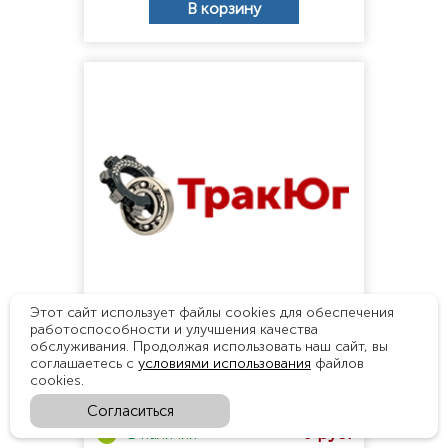
В корзину
Этот сайт использует файлы cookies для обеспечения
работоспособности и улучшения качества
Болт М12*1,25-Н30*50
обслуживания. Продолжая использовать наш сайт, вы
соглашаетесь с
условиями использования
файлов
Арт:
Болт М12*1,25-Н30*50
cookies.
Согласиться
0