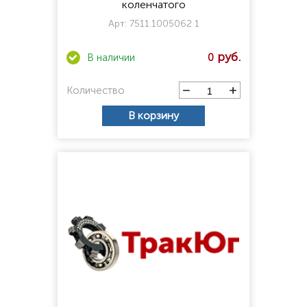
коленчатого
Арт:
7511.1005062 1
0
Количество
В корзину