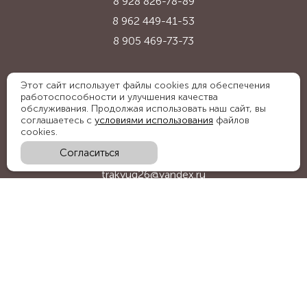
8 928 826-78-89
8 962 449-41-53
8 905 469-73-73
Адрес:
Этот сайт использует файлы cookies для обеспечения
работоспособности и улучшения качества
Ставропольский край, с. Надежда,
обслуживания. Продолжая использовать наш сайт, вы
ул. Промышленная, 1Б
соглашаетесь с
условиями использования
файлов
cookies.
Согласиться
E-mail:
trakyug26@yandex.ru
График работы:
пн-пт 09:00-18:00, сб 09:00-15:00
Мы в социальных сетях: