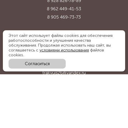
8 928 826-78-89
8 962 449-41-53
8 905 469-73-73
Адрес:
Этот сайт использует файлы cookies для обеспечения
работоспособности и улучшения качества
Ставропольский край, с. Надежда,
обслуживания. Продолжая использовать наш сайт, вы
ул. Промышленная, 1Б
соглашаетесь с
условиями использования
файлов
cookies.
Согласиться
E-mail:
trakyug26@yandex.ru
График работы:
пн-пт 09:00-18:00, сб 09:00-15:00
Мы в социальных сетях: