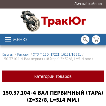
Личный кабинет
МЕНЮ
Главная
/
Каталог
/
ХТЗ Т-150, 17221, 16131/16331
/
150.37.104-4 Вал первичный (тара)(Z=32/8, L=514 mm.)
Категории товаров
150.37.104-4 ВАЛ ПЕРВИЧНЫЙ (ТАРА)
(Z=32/8, L=514 MM.)