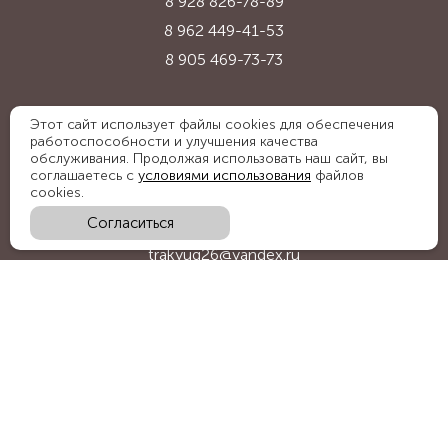
8 928 826-78-89
8 962 449-41-53
8 905 469-73-73
Адрес:
Этот сайт использует файлы cookies для обеспечения
работоспособности и улучшения качества
Ставропольский край, с. Надежда,
обслуживания. Продолжая использовать наш сайт, вы
ул. Промышленная, 1Б
соглашаетесь с
условиями использования
файлов
cookies.
Согласиться
E-mail:
trakyug26@yandex.ru
График работы:
пн-пт 09:00-18:00, сб 09:00-15:00
Мы в социальных сетях: