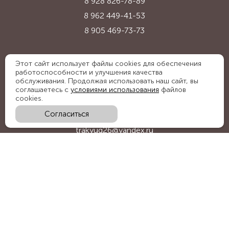
8 928 826-78-89
8 962 449-41-53
8 905 469-73-73
Адрес:
Этот сайт использует файлы cookies для обеспечения
работоспособности и улучшения качества
Ставропольский край, с. Надежда,
обслуживания. Продолжая использовать наш сайт, вы
ул. Промышленная, 1Б
соглашаетесь с
условиями использования
файлов
cookies.
Согласиться
E-mail:
trakyug26@yandex.ru
График работы:
пн-пт 09:00-18:00, сб 09:00-15:00
Мы в социальных сетях: