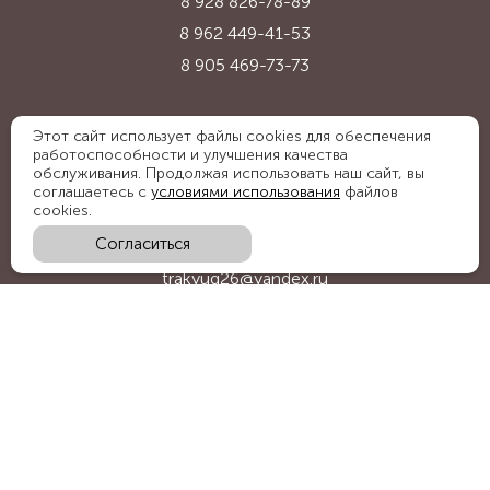
8 928 826-78-89
8 962 449-41-53
8 905 469-73-73
Адрес:
Этот сайт использует файлы cookies для обеспечения
работоспособности и улучшения качества
Ставропольский край, с. Надежда,
обслуживания. Продолжая использовать наш сайт, вы
ул. Промышленная, 1Б
соглашаетесь с
условиями использования
файлов
cookies.
Согласиться
E-mail:
trakyug26@yandex.ru
График работы:
пн-пт 09:00-18:00, сб 09:00-15:00
Мы в социальных сетях: