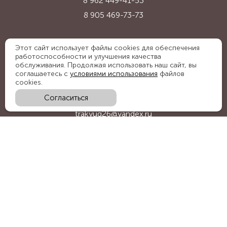
8 962 449-41-53
8 905 469-73-73
Адрес:
Этот сайт использует файлы cookies для обеспечения
работоспособности и улучшения качества
Ставропольский край, с. Надежда,
обслуживания. Продолжая использовать наш сайт, вы
ул. Промышленная, 1Б
соглашаетесь с
условиями использования
файлов
cookies.
Согласиться
E-mail:
trakyug26@yandex.ru
График работы:
пн-пт 09:00-18:00, сб 09:00-15:00
Мы в социальных сетях:
Обратный звонок