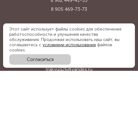
8 962 449-41-53
8 905 469-73-73
Адрес:
Этот сайт использует файлы cookies для обеспечения
работоспособности и улучшения качества
Ставропольский край, с. Надежда,
обслуживания. Продолжая использовать наш сайт, вы
ул. Промышленная, 1Б
соглашаетесь с
условиями использования
файлов
cookies.
Согласиться
E-mail:
trakyug26@yandex.ru
График работы:
пн-пт 09:00-18:00, сб 09:00-15:00
Мы в социальных сетях:
Обратный звонок