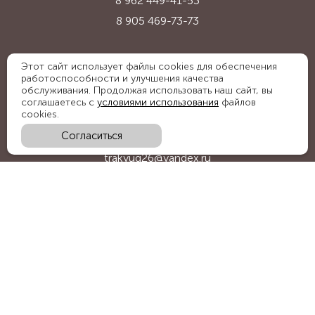
8 962 449-41-53
8 905 469-73-73
Адрес:
Этот сайт использует файлы cookies для обеспечения
работоспособности и улучшения качества
Ставропольский край, с. Надежда,
обслуживания. Продолжая использовать наш сайт, вы
ул. Промышленная, 1Б
соглашаетесь с
условиями использования
файлов
cookies.
Согласиться
E-mail:
trakyug26@yandex.ru
График работы:
пн-пт 09:00-18:00, сб 09:00-15:00
Мы в социальных сетях:
Обратный звонок