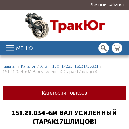
Личный кабинет
МЕНЮ
Главная
/
Каталог
/
ХТЗ Т-150, 17221, 16131/16331
/
151.21.034-6М Вал усиленный (тара)(17шлицов)
Категории товаров
151.21.034-6М ВАЛ УСИЛЕННЫЙ
(ТАРА)(17ШЛИЦОВ)