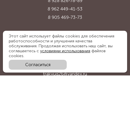
8 928 826-78-89
8 962 449-41-53
8 905 469-73-73
Адрес:
Этот сайт использует файлы cookies для обеспечения
работоспособности и улучшения качества
Ставропольский край, с. Надежда,
обслуживания. Продолжая использовать наш сайт, вы
ул. Промышленная, 1Б
соглашаетесь с
условиями использования
файлов
cookies.
Согласиться
E-mail:
trakyug26@yandex.ru
График работы:
пн-пт 09:00-18:00, сб 09:00-15:00
Мы в социальных сетях: