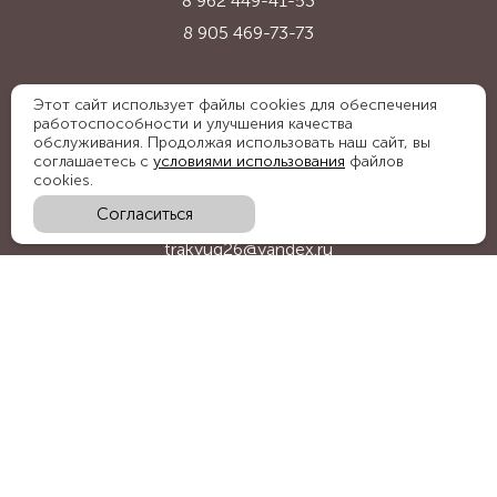
8 962 449-41-53
8 905 469-73-73
Адрес:
Этот сайт использует файлы cookies для обеспечения
работоспособности и улучшения качества
Ставропольский край, с. Надежда,
обслуживания. Продолжая использовать наш сайт, вы
ул. Промышленная, 1Б
соглашаетесь с
условиями использования
файлов
cookies.
Согласиться
E-mail:
trakyug26@yandex.ru
График работы:
пн-пт 09:00-18:00, сб 09:00-15:00
Мы в социальных сетях:
Обратный звонок