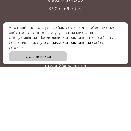
8 962 449-41-53
8 905 469-73-73
Адрес:
Этот сайт использует файлы cookies для обеспечения
работоспособности и улучшения качества
Ставропольский край, с. Надежда,
обслуживания. Продолжая использовать наш сайт, вы
ул. Промышленная, 1Б
соглашаетесь с
условиями использования
файлов
cookies.
Согласиться
E-mail:
trakyug26@yandex.ru
График работы:
пн-пт 09:00-18:00, сб 09:00-15:00
Мы в социальных сетях:
Обратный звонок