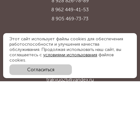
8 928 826-78-89
8 962 449-41-53
8 905 469-73-73
Адрес:
Этот сайт использует файлы cookies для обеспечения
работоспособности и улучшения качества
Ставропольский край, с. Надежда,
обслуживания. Продолжая использовать наш сайт, вы
ул. Промышленная, 1Б
соглашаетесь с
условиями использования
файлов
cookies.
Согласиться
E-mail:
trakyug26@yandex.ru
График работы:
пн-пт 09:00-18:00, сб 09:00-15:00
Мы в социальных сетях: