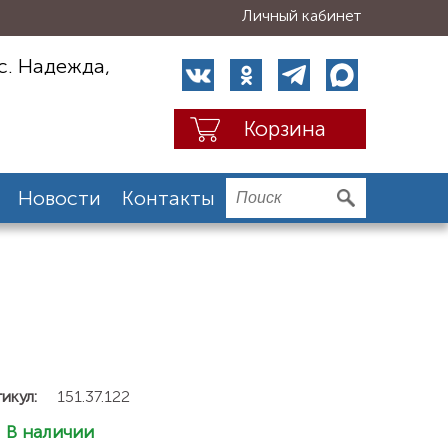
Личный кабинет
с. Надежда,
Корзина
Новости
Контакты
икул:
151.37.122