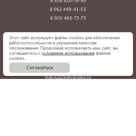
8 928 826-78-89
8 962 449-41-53
8 905 469-73-73
Адрес:
Этот сайт использует файлы cookies для обеспечения
работоспособности и улучшения качества
Ставропольский край, с. Надежда,
обслуживания. Продолжая использовать наш сайт, вы
ул. Промышленная, 1Б
соглашаетесь с
условиями использования
файлов
cookies.
Согласиться
E-mail:
trakyug26@yandex.ru
График работы:
пн-пт 09:00-18:00, сб 09:00-15:00
Мы в социальных сетях: