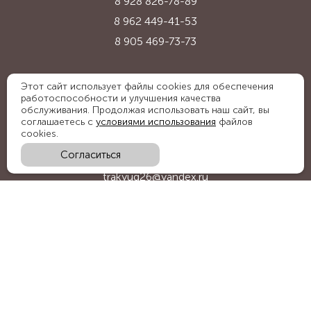
8 928 826-78-89
8 962 449-41-53
8 905 469-73-73
Адрес:
Этот сайт использует файлы cookies для обеспечения
работоспособности и улучшения качества
Ставропольский край, с. Надежда,
обслуживания. Продолжая использовать наш сайт, вы
ул. Промышленная, 1Б
соглашаетесь с
условиями использования
файлов
cookies.
Согласиться
E-mail:
trakyug26@yandex.ru
График работы:
пн-пт 09:00-18:00, сб 09:00-15:00
Мы в социальных сетях: