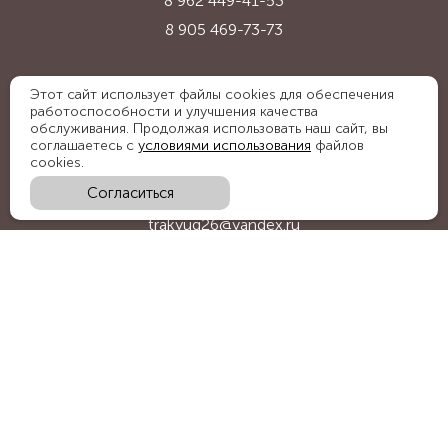
8 962 449-41-53
8 905 469-73-73
Адрес:
Этот сайт использует файлы cookies для обеспечения
работоспособности и улучшения качества
Ставропольский край, с. Надежда,
обслуживания. Продолжая использовать наш сайт, вы
ул. Промышленная, 1Б
соглашаетесь с
условиями использования
файлов
cookies.
Согласиться
E-mail:
trakyug26@yandex.ru
График работы:
пн-пт 09:00-18:00, сб 09:00-15:00
Мы в социальных сетях:
Обратный звонок