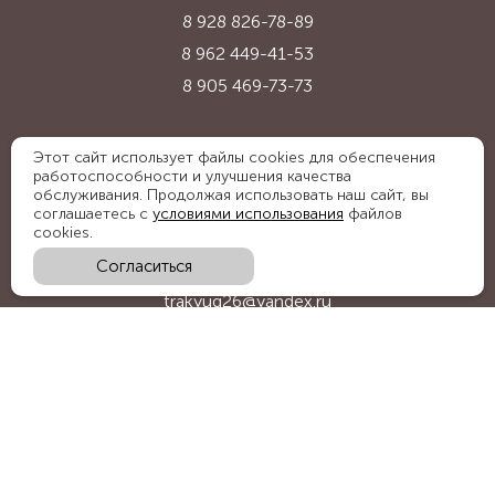
8 928 826-78-89
8 962 449-41-53
8 905 469-73-73
Адрес:
Этот сайт использует файлы cookies для обеспечения
работоспособности и улучшения качества
Ставропольский край, с. Надежда,
обслуживания. Продолжая использовать наш сайт, вы
ул. Промышленная, 1Б
соглашаетесь с
условиями использования
файлов
cookies.
Согласиться
E-mail:
trakyug26@yandex.ru
График работы:
пн-пт 09:00-18:00, сб 09:00-15:00
Мы в социальных сетях: