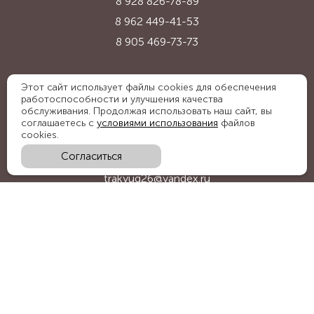
8 928 826-78-89
8 962 449-41-53
8 905 469-73-73
Адрес:
Этот сайт использует файлы cookies для обеспечения
работоспособности и улучшения качества
Ставропольский край, с. Надежда,
обслуживания. Продолжая использовать наш сайт, вы
ул. Промышленная, 1Б
соглашаетесь с
условиями использования
файлов
cookies.
Согласиться
E-mail:
trakyug26@yandex.ru
График работы:
пн-пт 09:00-18:00, сб 09:00-15:00
Мы в социальных сетях: