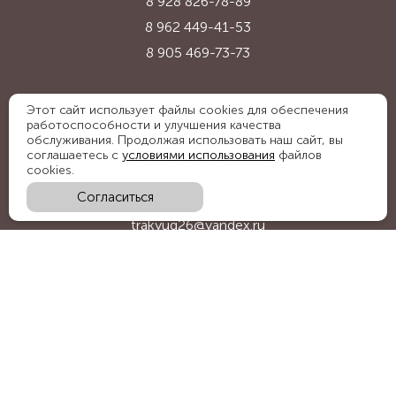
8 928 826-78-89
8 962 449-41-53
8 905 469-73-73
Адрес:
Этот сайт использует файлы cookies для обеспечения
работоспособности и улучшения качества
Ставропольский край, с. Надежда,
обслуживания. Продолжая использовать наш сайт, вы
ул. Промышленная, 1Б
соглашаетесь с
условиями использования
файлов
cookies.
Согласиться
E-mail:
trakyug26@yandex.ru
График работы:
пн-пт 09:00-18:00, сб 09:00-15:00
Мы в социальных сетях: