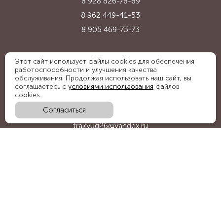
8 928 826-78-89
8 962 449-41-53
8 905 469-73-73
Адрес:
Этот сайт использует файлы cookies для обеспечения
работоспособности и улучшения качества
Ставропольский край, с. Надежда,
обслуживания. Продолжая использовать наш сайт, вы
ул. Промышленная, 1Б
соглашаетесь с
условиями использования
файлов
cookies.
Согласиться
E-mail:
trakyug26@yandex.ru
График работы:
пн-пт 09:00-18:00, сб 09:00-15:00
Мы в социальных сетях: