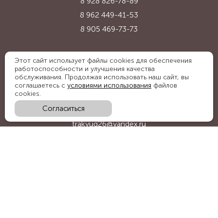
8 928 826-78-89
8 962 449-41-53
8 905 469-73-73
Адрес:
Этот сайт использует файлы cookies для обеспечения
работоспособности и улучшения качества
Ставропольский край, с. Надежда,
обслуживания. Продолжая использовать наш сайт, вы
ул. Промышленная, 1Б
соглашаетесь с
условиями использования
файлов
cookies.
Согласиться
E-mail:
trakyug26@yandex.ru
График работы:
пн-пт 09:00-18:00, сб 09:00-15:00
Мы в социальных сетях: