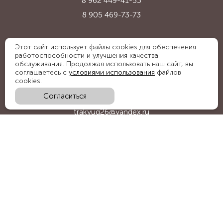
8 962 449-41-53
8 905 469-73-73
Адрес:
Этот сайт использует файлы cookies для обеспечения
работоспособности и улучшения качества
Ставропольский край, с. Надежда,
обслуживания. Продолжая использовать наш сайт, вы
ул. Промышленная, 1Б
соглашаетесь с
условиями использования
файлов
cookies.
Согласиться
E-mail:
trakyug26@yandex.ru
График работы:
пн-пт 09:00-18:00, сб 09:00-15:00
Мы в социальных сетях:
Обратный звонок