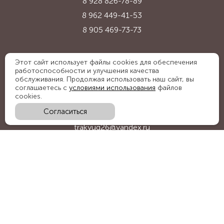
8 928 826-78-89
8 962 449-41-53
8 905 469-73-73
Адрес:
Этот сайт использует файлы cookies для обеспечения
работоспособности и улучшения качества
Ставропольский край, с. Надежда,
обслуживания. Продолжая использовать наш сайт, вы
ул. Промышленная, 1Б
соглашаетесь с
условиями использования
файлов
cookies.
Согласиться
E-mail:
trakyug26@yandex.ru
График работы:
пн-пт 09:00-18:00, сб 09:00-15:00
Мы в социальных сетях: