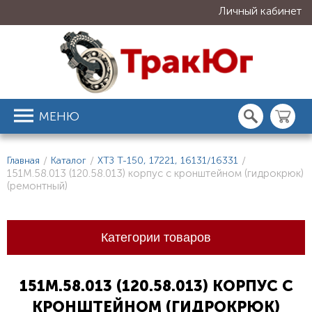
Личный кабинет
МЕНЮ
Главная
/
Каталог
/
ХТЗ Т-150, 17221, 16131/16331
/
151М.58.013 (120.58.013) корпус с кронштейном (гидрокрюк)
(ремонтный)
Категории товаров
151М.58.013 (120.58.013) КОРПУС С
КРОНШТЕЙНОМ (ГИДРОКРЮК)