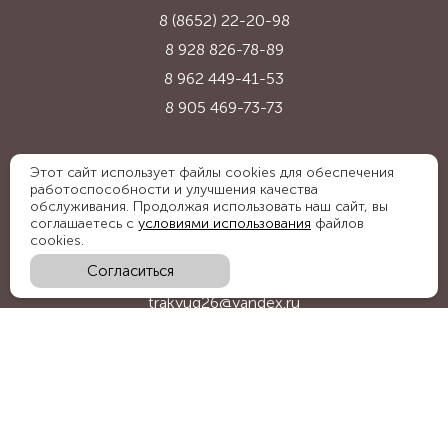
8 (8652) 22-20-98
8 928 826-78-89
8 962 449-41-53
8 905 469-73-73
Адрес:
Этот сайт использует файлы cookies для обеспечения
работоспособности и улучшения качества
Ставропольский край, с. Надежда,
обслуживания. Продолжая использовать наш сайт, вы
ул. Промышленная, 1Б
соглашаетесь с
условиями использования
файлов
cookies.
Согласиться
E-mail:
trakyug26@yandex.ru
График работы:
пн-пт 09:00-18:00, сб 09:00-15:00
Мы в социальных сетях: