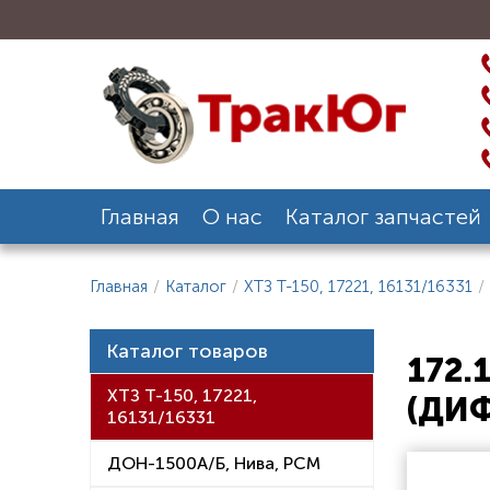
Главная
О нас
Каталог запчастей
Главная
/
Каталог
/
ХТЗ Т-150, 17221, 16131/16331
/
Каталог товаров
172.
ХТЗ Т-150, 17221,
(ДИ
16131/16331
ДОН-1500А/Б, Нива, РСМ