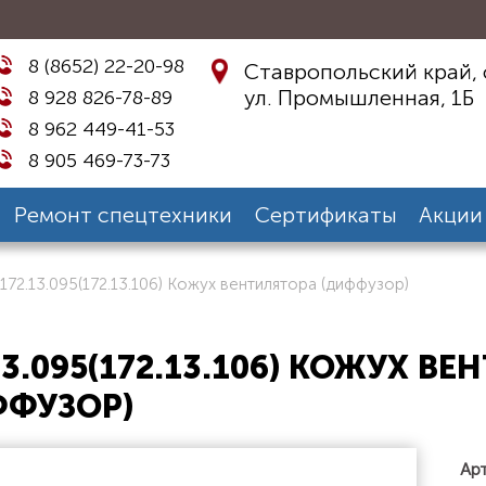
8 (8652) 22-20-98
Ставропольский край, 
ул. Промышленная, 1Б
8 928 826-78-89
8 962 449-41-53
8 905 469-73-73
Ремонт спецтехники
Сертификаты
Акции
172.13.095(172.13.106) Кожух вентилятора (диффузор)
13.095(172.13.106) КОЖУХ В
ФФУЗОР)
Арт