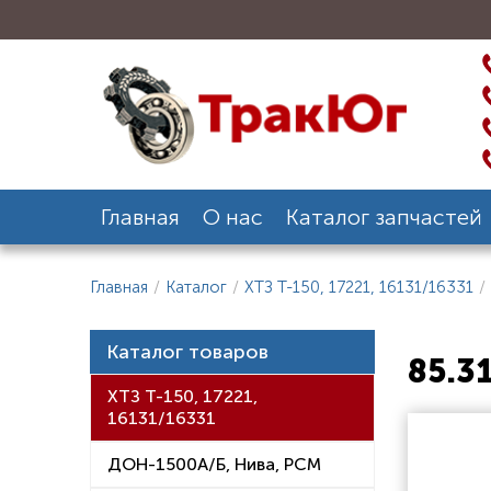
Главная
О нас
Каталог запчастей
Главная
/
Каталог
/
ХТЗ Т-150, 17221, 16131/16331
/
Каталог товаров
85.3
ХТЗ Т-150, 17221,
16131/16331
ДОН-1500А/Б, Нива, РСМ