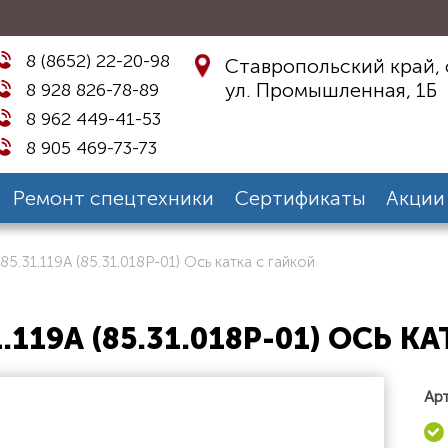
8 (8652) 22-20-98
Ставропольский край, 
ул. Промышленная, 1Б
8 928 826-78-89
8 962 449-41-53
8 905 469-73-73
Ремонт спецтехники
Сертификаты
Акции
85.31.119А (85.31.018Р-01) Ось катка с гайкой
1.119А (85.31.018Р-01) ОСЬ К
Арт