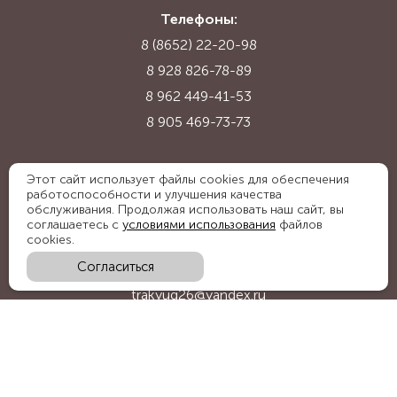
Телефоны:
8 (8652) 22-20-98
8 928 826-78-89
8 962 449-41-53
8 905 469-73-73
Адрес:
Этот сайт использует файлы cookies для обеспечения
работоспособности и улучшения качества
Ставропольский край, с. Надежда,
обслуживания. Продолжая использовать наш сайт, вы
ул. Промышленная, 1Б
соглашаетесь с
условиями использования
файлов
cookies.
Согласиться
E-mail:
trakyug26@yandex.ru
График работы:
пн-пт 09:00-18:00, сб 09:00-15:00
Мы в социальных сетях: