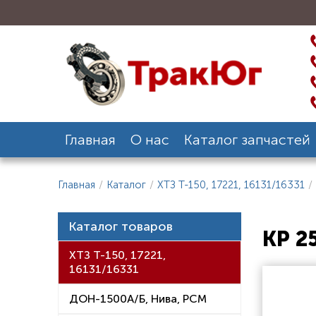
Главная
О нас
Каталог запчастей
Главная
/
Каталог
/
ХТЗ Т-150, 17221, 16131/16331
/
Каталог товаров
КР 2
ХТЗ Т-150, 17221,
16131/16331
ДОН-1500А/Б, Нива, РСМ