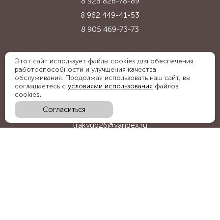
8 928 826-78-89
8 962 449-41-53
8 905 469-73-73
Адрес:
Этот сайт использует файлы cookies для обеспечения
работоспособности и улучшения качества
Ставропольский край, с. Надежда,
обслуживания. Продолжая использовать наш сайт, вы
ул. Промышленная, 1Б
соглашаетесь с
условиями использования
файлов
cookies.
Согласиться
E-mail:
trakyug26@yandex.ru
График работы:
пн-пт 09:00-18:00, сб 09:00-15:00
Мы в социальных сетях: