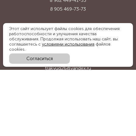
8 962 449-41-53
8 905 469-73-73
Адрес:
Этот сайт использует файлы cookies для обеспечения
работоспособности и улучшения качества
Ставропольский край, с. Надежда,
обслуживания. Продолжая использовать наш сайт, вы
ул. Промышленная, 1Б
соглашаетесь с
условиями использования
файлов
cookies.
Согласиться
E-mail:
trakyug26@yandex.ru
График работы:
пн-пт 09:00-18:00, сб 09:00-15:00
Мы в социальных сетях:
Обратный звонок