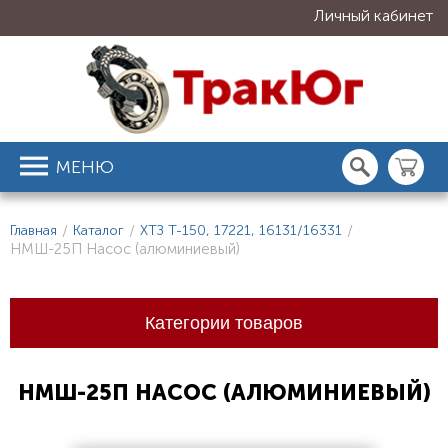
Личный кабинет
МЕНЮ
Главная
/
Каталог
/
ХТЗ Т-150, 17221, 16131/16331
/
НМШ-25П Насос (алюминиевый)
Категории товаров
НМШ-25П НАСОС (АЛЮМИНИЕВЫЙ)