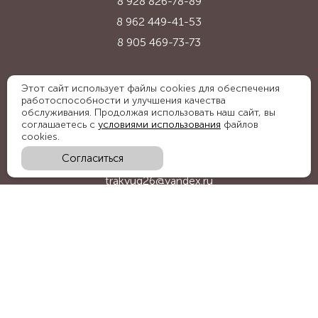
8 928 826-78-89
8 962 449-41-53
8 905 469-73-73
Адрес:
Этот сайт использует файлы cookies для обеспечения
работоспособности и улучшения качества
Ставропольский край, с. Надежда,
обслуживания. Продолжая использовать наш сайт, вы
ул. Промышленная, 1Б
соглашаетесь с
условиями использования
файлов
cookies.
Согласиться
E-mail:
trakyug26@yandex.ru
График работы:
пн-пт 09:00-18:00, сб 09:00-15:00
Мы в социальных сетях: