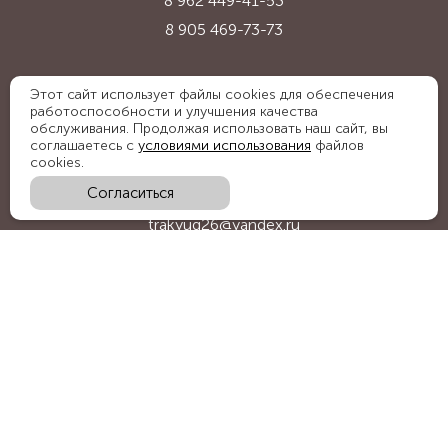
8 962 449-41-53
8 905 469-73-73
Адрес:
Этот сайт использует файлы cookies для обеспечения
работоспособности и улучшения качества
Ставропольский край, с. Надежда,
обслуживания. Продолжая использовать наш сайт, вы
ул. Промышленная, 1Б
соглашаетесь с
условиями использования
файлов
cookies.
Согласиться
E-mail:
trakyug26@yandex.ru
График работы:
пн-пт 09:00-18:00, сб 09:00-15:00
Мы в социальных сетях:
Обратный звонок