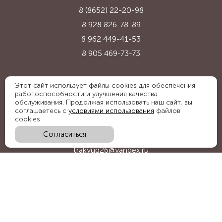
8 (8652) 22-20-98
8 928 826-78-89
8 962 449-41-53
8 905 469-73-73
Адрес:
Этот сайт использует файлы cookies для обеспечения
работоспособности и улучшения качества
Ставропольский край, с. Надежда,
обслуживания. Продолжая использовать наш сайт, вы
ул. Промышленная, 1Б
соглашаетесь с
условиями использования
файлов
cookies.
Согласиться
E-mail:
trakyug26@yandex.ru
График работы:
пн-пт 09:00-18:00, сб 09:00-15:00
Мы в социальных сетях: