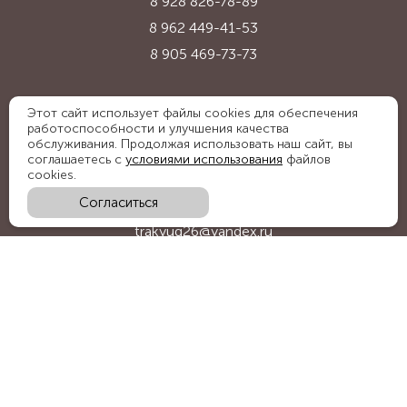
8 928 826-78-89
8 962 449-41-53
8 905 469-73-73
Адрес:
Этот сайт использует файлы cookies для обеспечения
работоспособности и улучшения качества
Ставропольский край, с. Надежда,
обслуживания. Продолжая использовать наш сайт, вы
ул. Промышленная, 1Б
соглашаетесь с
условиями использования
файлов
cookies.
Согласиться
E-mail:
trakyug26@yandex.ru
График работы:
пн-пт 09:00-18:00, сб 09:00-15:00
Мы в социальных сетях: