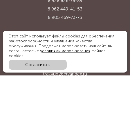
8 928 826-78-89
8 962 449-41-53
8 905 469-73-73
Адрес:
Этот сайт использует файлы cookies для обеспечения
работоспособности и улучшения качества
Ставропольский край, с. Надежда,
обслуживания. Продолжая использовать наш сайт, вы
ул. Промышленная, 1Б
соглашаетесь с
условиями использования
файлов
cookies.
Согласиться
E-mail:
trakyug26@yandex.ru
График работы:
пн-пт 09:00-18:00, сб 09:00-15:00
Мы в социальных сетях: