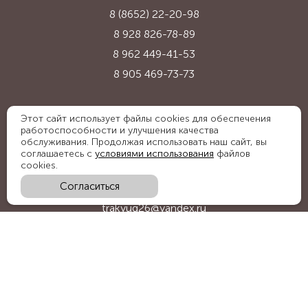
8 (8652) 22-20-98
8 928 826-78-89
8 962 449-41-53
8 905 469-73-73
Адрес:
Этот сайт использует файлы cookies для обеспечения
работоспособности и улучшения качества
Ставропольский край, с. Надежда,
обслуживания. Продолжая использовать наш сайт, вы
ул. Промышленная, 1Б
соглашаетесь с
условиями использования
файлов
cookies.
Согласиться
E-mail:
trakyug26@yandex.ru
График работы:
пн-пт 09:00-18:00, сб 09:00-15:00
Мы в социальных сетях: