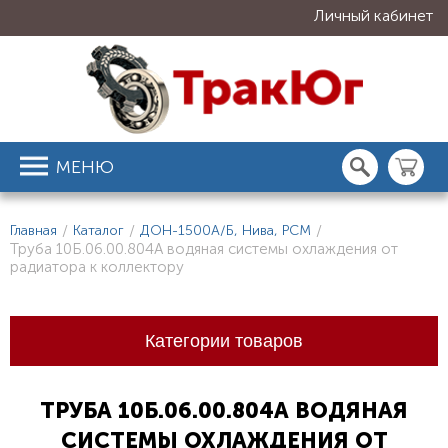
Личный кабинет
МЕНЮ
Главная
/
Каталог
/
ДОН-1500А/Б, Нива, РСМ
/
Труба 10Б.06.00.804А водяная системы охлаждения от
радиатора к коллектору
Категории товаров
ТРУБА 10Б.06.00.804А ВОДЯНАЯ
СИСТЕМЫ ОХЛАЖДЕНИЯ ОТ