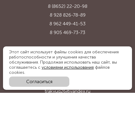
8 (8652) 22-20-98
8 928 826-78-89
8 962 449-41-53
8 905 469-73-73
Адрес:
Этот сайт использует файлы cookies для обеспечения
работоспособности и улучшения качества
Ставропольский край, с. Надежда,
обслуживания. Продолжая использовать наш сайт, вы
ул. Промышленная, 1Б
соглашаетесь с
условиями использования
файлов
cookies.
Согласиться
E-mail:
trakyug26@yandex.ru
График работы:
пн-пт 09:00-18:00, сб 09:00-15:00
Мы в социальных сетях: