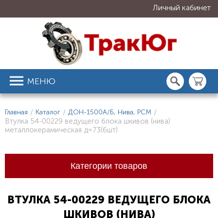
Личный кабинет
МЕНЮ
Главная
/
Каталог
/
ДОН-1500А/Б, Нива, РСМ
/
Втулка 54-00229 ведущего блока шкивов (нива)
металлокерамическая д=73(6шт)
Категории товаров
ВТУЛКА 54-00229 ВЕДУЩЕГО БЛОКА
ШКИВОВ (НИВА)