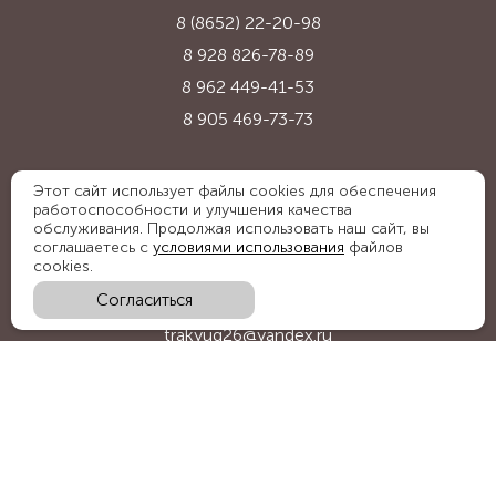
8 (8652) 22-20-98
8 928 826-78-89
8 962 449-41-53
8 905 469-73-73
Адрес:
Этот сайт использует файлы cookies для обеспечения
работоспособности и улучшения качества
Ставропольский край, с. Надежда,
обслуживания. Продолжая использовать наш сайт, вы
ул. Промышленная, 1Б
соглашаетесь с
условиями использования
файлов
cookies.
Согласиться
E-mail:
trakyug26@yandex.ru
График работы:
пн-пт 09:00-18:00, сб 09:00-15:00
Мы в социальных сетях: