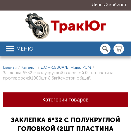
Личный кабинет
МЕНЮ
Главная
/
Каталог
/
ДОН-1500А/Б, Нива, РСМ
/
Заклепка 6*32 с полукруглой головкой (2шт пластина
противореж)(1000шт-8.6кг)(смотри общий)
Категории товаров
ЗАКЛЕПКА 6*32 С ПОЛУКРУГЛОЙ
ГОЛОВКОЙ (2ШТ ПЛАСТИНА