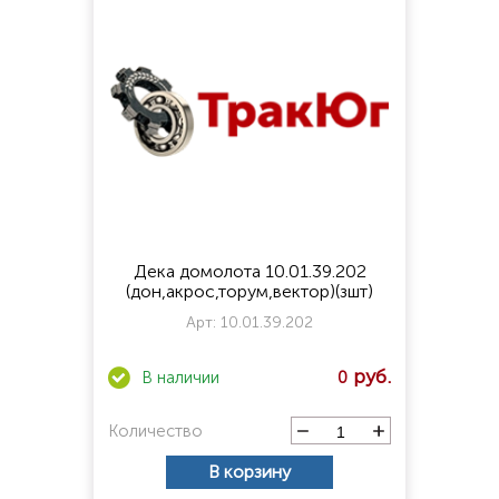
Дека домолота 10.01.39.202
(дон,акрос,торум,вектор)(зшт)
Арт:
10.01.39.202
0
Количество
В корзину