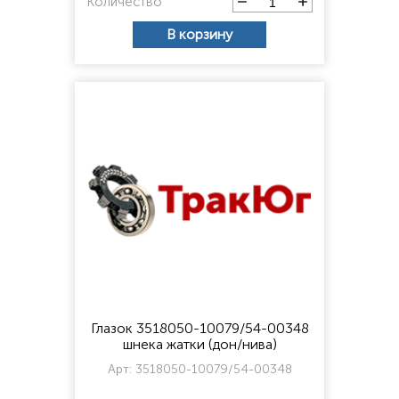
Количество
В корзину
Глазок 3518050-10079/54-00348
шнека жатки (дон/нива)
Арт:
3518050-10079/54-00348