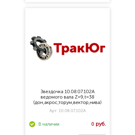
Звездочка 10.08.07.102А
ведомого вала Z=9,t=38
(дон,акрос,торум,вектор,нива)
Арт:
10.08.07.102А
0