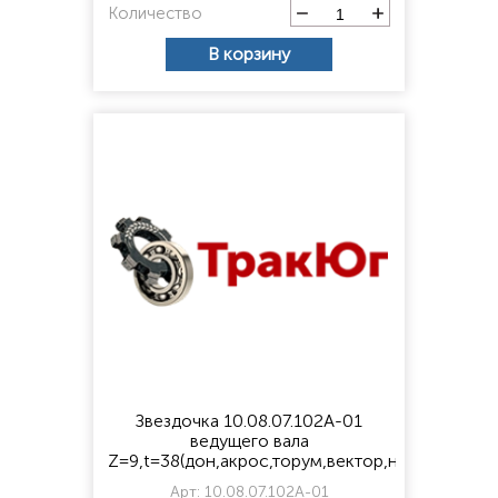
Количество
В корзину
Звездочка 10.08.07.102А-01
ведущего вала
Z=9,t=38(дон,акрос,торум,вектор,нива)
Арт:
10.08.07.102А-01