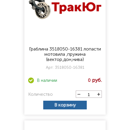
Граблина 3518050-16381 лопасти
мотовила ,пружина
(вектор,дон,нива)
Арт:
3518050-16381
0
Количество
В корзину