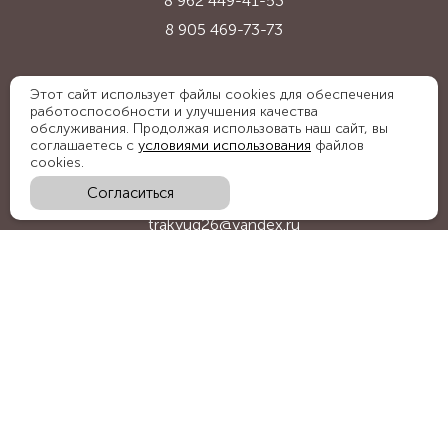
8 962 449-41-53
8 905 469-73-73
Адрес:
Этот сайт использует файлы cookies для обеспечения
работоспособности и улучшения качества
Ставропольский край, с. Надежда,
обслуживания. Продолжая использовать наш сайт, вы
ул. Промышленная, 1Б
соглашаетесь с
условиями использования
файлов
cookies.
Согласиться
E-mail:
trakyug26@yandex.ru
График работы:
пн-пт 09:00-18:00, сб 09:00-15:00
Мы в социальных сетях:
Обратный звонок