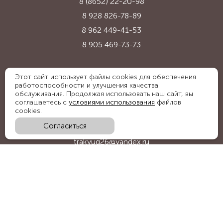
8 (8652) 22-20-98
8 928 826-78-89
8 962 449-41-53
8 905 469-73-73
Адрес:
Этот сайт использует файлы cookies для обеспечения
работоспособности и улучшения качества
Ставропольский край, с. Надежда,
обслуживания. Продолжая использовать наш сайт, вы
ул. Промышленная, 1Б
соглашаетесь с
условиями использования
файлов
cookies.
Согласиться
E-mail:
trakyug26@yandex.ru
График работы:
пн-пт 09:00-18:00, сб 09:00-15:00
Мы в социальных сетях: