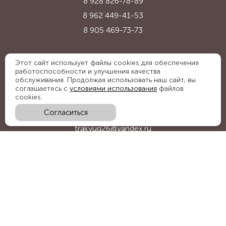
8 928 826-78-89
8 962 449-41-53
8 905 469-73-73
Адрес:
Этот сайт использует файлы cookies для обеспечения
работоспособности и улучшения качества
Ставропольский край, с. Надежда,
обслуживания. Продолжая использовать наш сайт, вы
ул. Промышленная, 1Б
соглашаетесь с
условиями использования
файлов
cookies.
Согласиться
E-mail:
trakyug26@yandex.ru
График работы:
пн-пт 09:00-18:00, сб 09:00-15:00
Мы в социальных сетях: