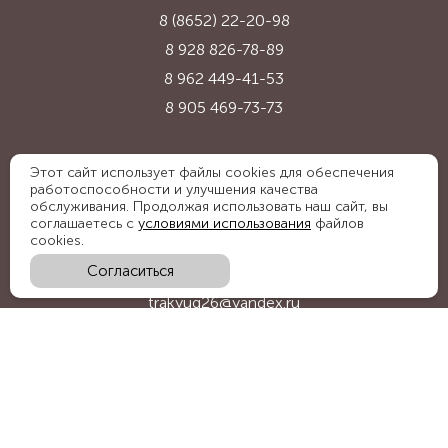
8 (8652) 22-20-98
8 928 826-78-89
8 962 449-41-53
8 905 469-73-73
Адрес:
Этот сайт использует файлы cookies для обеспечения
работоспособности и улучшения качества
Ставропольский край, с. Надежда,
обслуживания. Продолжая использовать наш сайт, вы
ул. Промышленная, 1Б
соглашаетесь с
условиями использования
файлов
cookies.
Согласиться
E-mail:
trakyug26@yandex.ru
График работы:
пн-пт 09:00-18:00, сб 09:00-15:00
Мы в социальных сетях: