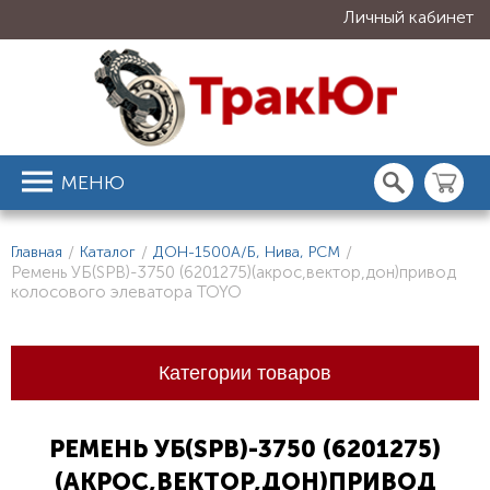
Личный кабинет
МЕНЮ
Главная
/
Каталог
/
ДОН-1500А/Б, Нива, РСМ
/
Ремень УБ(SPB)-3750 (6201275)(акрос,вектор,дон)привод
колосового элеватора TOYO
Категории товаров
РЕМЕНЬ УБ(SPB)-3750 (6201275)
(АКРОС,ВЕКТОР,ДОН)ПРИВОД